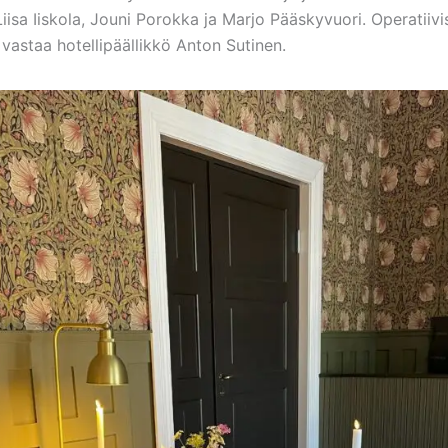
 Liisa Iiskola, Jouni Porokka ja Marjo Pääskyvuori. Operatiivi
vastaa hotellipäällikkö Anton Sutinen.