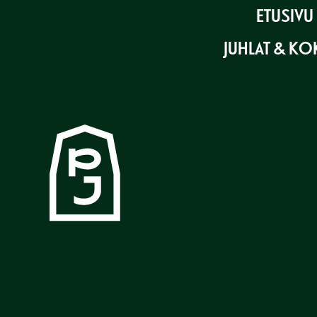
Skip
ETUSIVU
to
content
JUHLAT & K