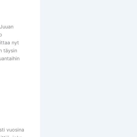
-Juuan
o
ttaa nyt
n täysin
uantaihin
sti vuosina