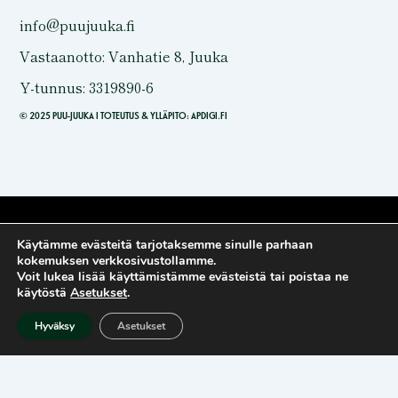
info@puujuuka.fi
Vastaanotto: Vanhatie 8, Juuka
Y-tunnus: 3319890-6
© 2025 PUU-JUUKA I TOTEUTUS & YLLÄPITO:
APDIGI.FI
Käytämme evästeitä tarjotaksemme sinulle parhaan
kokemuksen verkkosivustollamme.
Voit lukea lisää käyttämistämme evästeistä tai poistaa ne
käytöstä
Asetukset
.
Euroopan Unioni on myöntänyt Matkailukeskus Puu-Juuka Oy:lle
Hyväksy
Asetukset
rahoitusta
kolmeen hankkeeseen
,
joiden tavoitteina on käynnistää
Matkailukeskus Puu-Juuan toimintaa, toteuttaa toiminnan
käynnistämistä tukevia investointeja sekä käynnistää
matkailukeskuksen kansainvälistyminen kattavan