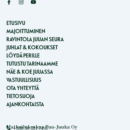
F
I
Y
a
n
o
c
s
u
e
t
t
b
a
u
ETUSIVU
o
g
b
MAJOITTUMINEN
o
r
e
k
a
RAVINTOLA JUUAN SEURA
-
m
JUHLAT & KOKOUKSET
f
LÖYDÄ PERILLE
TUTUSTU TARINAAMME
NÄE & KOE JUUASSA
VASTUULLISUUS
OTA YHTEYTTÄ
TIETOSUOJA
AJANKOHTAISTA
Matkailukeskus Puu-Juuka Oy
+358 50 351 7490