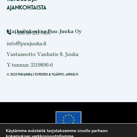
AJANKOHTAISTA
Matkailukeskus Puu-Juuka Oy
+358 50 351 7490
info@puujuuka.fi
Vastaanotto: Vanhatie 8, Juuka
Y-tunnus: 3319890-6
© 2025 PUU-JUUKA I TOTEUTUS & YLLÄPITO:
APDIGI.FI
Käytämme evästeitä tarjotaksemme sinulle parhaan
kokemuksen verkkosivustollamme.