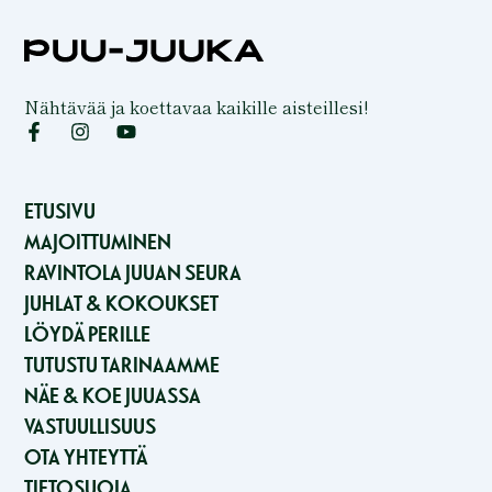
Nähtävää ja koettavaa kaikille aisteillesi!
F
I
Y
a
n
o
c
s
u
e
t
t
b
a
u
ETUSIVU
o
g
b
MAJOITTUMINEN
o
r
e
k
a
RAVINTOLA JUUAN SEURA
-
m
JUHLAT & KOKOUKSET
f
LÖYDÄ PERILLE
TUTUSTU TARINAAMME
NÄE & KOE JUUASSA
VASTUULLISUUS
OTA YHTEYTTÄ
TIETOSUOJA